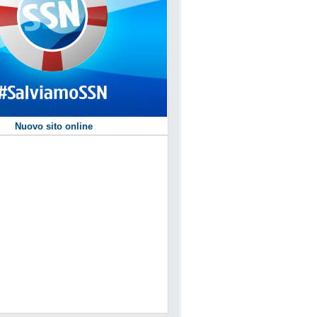
te Cartabellotta ricevuto al Quirinale dal Presidente Mattarella
Nuovo sito online