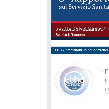
8 Rapporto GIMBE sul SSN
Scarica il Rapporto
EBHC Internationl Joint Conference