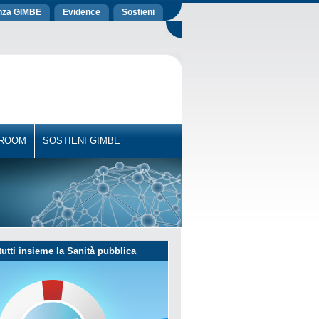
nza GIMBE
Evidence
Sostieni
 ROOM
SOSTIENI GIMBE
utti insieme la Sanità pubblica