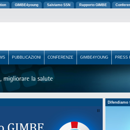
tion
GIMBE4young
Salviamo SSN
Rapporto GIMBE
Confere
WS
PUBBLICAZIONI
CONFERENZE
GIMBE4YOUNG
PRESS
Difendiamo t